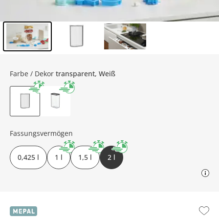
Inhalt der Seitenleiste überspringen - Zum Seitenende
Farbe / Dekor
transparent, Weiß
Fassungsvermögen
0,425 l
1 l
1,5 l
2 l