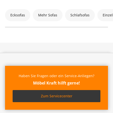
Ecksofas
Mehr Sofas
Schlafsofas
Einzel
Haben Sie Fragen oder ein Service-Anliegen?
Möbel Kraft hilft gerne!
Zum Servicecenter