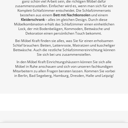
ganz schön viel Arbeit sein, die richtigen Möbel dafür
zusammenzustellen. Einfacher wird es, wenn man sich für ein
Komplett-Schlafzimmer entscheidet. Die Schlafzimmersets
bestehen aus einem
Bett mit Nachtkonsolen
und einem
Kleiderschrank
– alles im gleichen Design. Durch diese
Möbelkombination erhält das Schlafzimmer einen einheitlichen
Lock, der mit Bodenbelägen, Kommoden, Bettwäsche und
Dekoration einen persönlichen Touch bekommt.
Bei Möbel Kraft finden sie alles, was Sie für einen erholsamen
Schlaf brauchen: Betten, Lattenroste, Matratzen und kuscheliger
Bettwäsche. Auch die restliche Schlafzimmereinrichtung können
Sie sich bei uns zusammenstellen.
In den Möbel Kraft Einrichtungshäusern können Sie sich alle
Möbel in Ruhe anschauen und sich von unseren fachkundigen
Mitarbeitern zu allen Fragen beraten lassen. Kommen Sie vorbei
in Berlin, Bad Segeberg, Hamburg, Dresden, Halle und Leipzig!