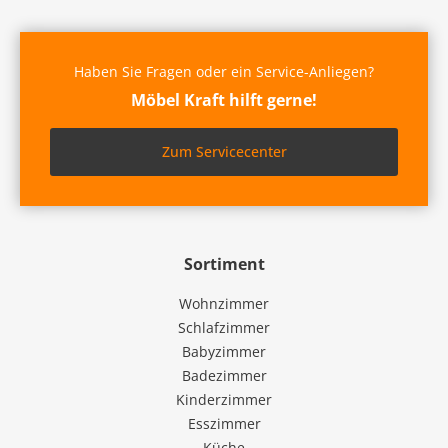
Haben Sie Fragen oder ein Service-Anliegen?
Möbel Kraft hilft gerne!
Zum Servicecenter
Sortiment
Wohnzimmer
Schlafzimmer
Babyzimmer
Badezimmer
Kinderzimmer
Esszimmer
Küche