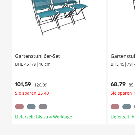
Gartenstuhl 6er-Set
Gartenstuh
BHL 45|79|46 cm
BHL 45|79|
101
,
59
68
,
79
126
,
99
85
,
Sie sparen
Sie sparen
25
,
40
Lieferzeit: bis zu 4 Werktage
Lieferzeit: 