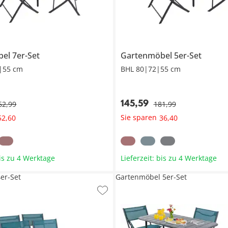
el 7er-Set
Gartenmöbel 5er-Set
|55 cm
BHL 80|72|55 cm
145
,
59
62
,
99
181
,
99
Sie sparen
52
,
60
36
,
40
bis zu 4 Werktage
Lieferzeit: bis zu 4 Werktage
er-Set
Gartenmöbel 5er-Set