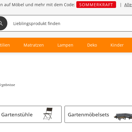
en auf Möbel und mehr mit dem Code:
SOMMERKRAFT
|
All
tilien
Matratzen
Lampen
Deko
Kinder
Ergebnisse
Gartenstühle
Gartenmöbelsets