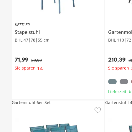
KETTLER
Stapelstuhl
Gartenmöb
BHL 47|78|55 cm
BHL 110|72
71
,
99
210
,
39
89
,
99
2
Sie sparen
Sie sparen
18
,
-
Lieferzeit: 
Gartenstuhl 6er-Set
Gartenstuhl 4