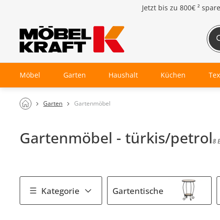
Jetzt bis zu
800€ ²
spar
Möbel
Garten
Haushalt
Küchen
Tex
Garten
Gartenmöbel
Gartenmöbel - türkis/petrol
8 
Kategorie
Gartentische