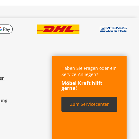
Haben Sie Fragen oder ein
Service-Anliegen?
fen
Möbel Kraft hilft
gerne!
lung
Zum Servicecenter