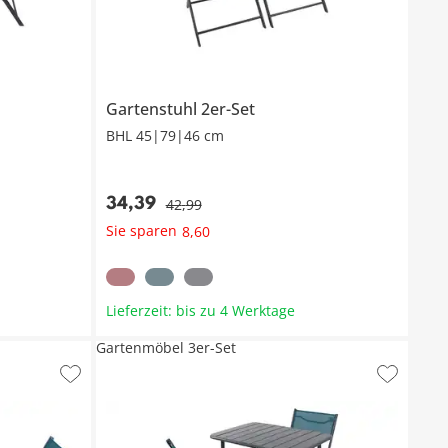
Gartenstuhl 2er-Set
BHL 45|79|46 cm
34
,
39
42
,
99
Sie sparen
8
,
60
Lieferzeit: bis zu 4 Werktage
Gartenmöbel 3er-Set