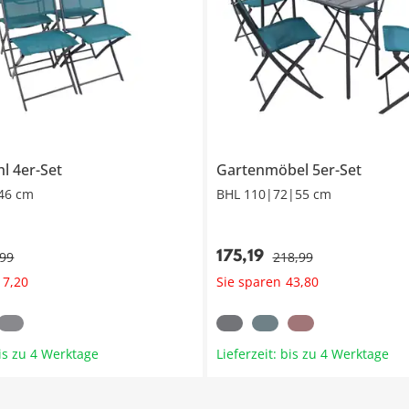
l 4er-Set
Gartenmöbel 5er-Set
46 cm
BHL 110|72|55 cm
175
,
19
99
218
,
99
Sie sparen
17
,
20
43
,
80
bis zu 4 Werktage
Lieferzeit: bis zu 4 Werktage