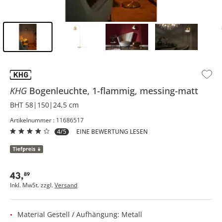
Inhalt der Seitenleiste überspringen - Zum Seitenende
KHG
Bogenleuchte, 1-flammig, messing-matt
BHT 58|150|24,5 cm
Artikelnummer : 11686517
4/5
EINE BEWERTUNG LESEN
43
,
89
Inkl. MwSt. zzgl.
Versand
Material Gestell / Aufhängung: Metall