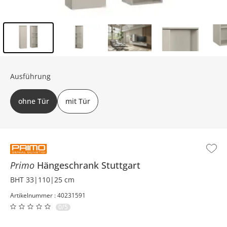
Inhalt der Seitenleiste überspringen - Zum Seitenende
Ausführung
ohne Tür
mit Tür
Primo
Hängeschrank
Stuttgart
BHT 33|110|25 cm
Artikelnummer : 40231591
0/5