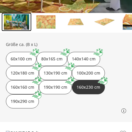
Inhalt der Seitenleiste überspringen - Zum Seitenende
Größe ca. (B x L)
60x100 cm
80x165 cm
140x140 cm
120x180 cm
130x190 cm
100x200 cm
160x160 cm
190x190 cm
160x230 cm
190x290 cm