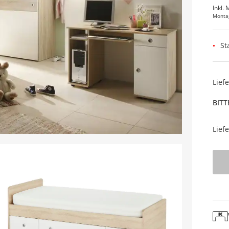
Inkl. 
Monta
St
Lief
BITT
Lief