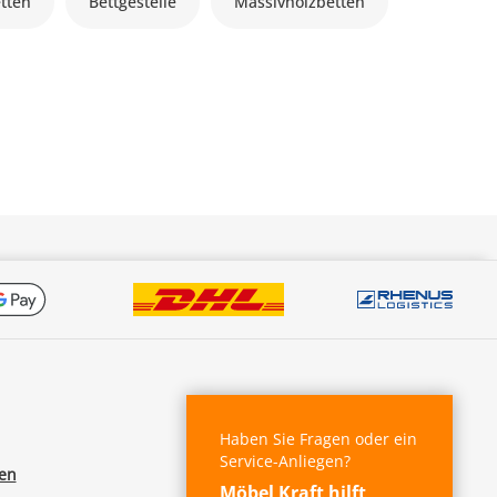
tten
Bettgestelle
Massivholzbetten
Haben Sie Fragen oder ein
Service-Anliegen?
fen
Möbel Kraft hilft