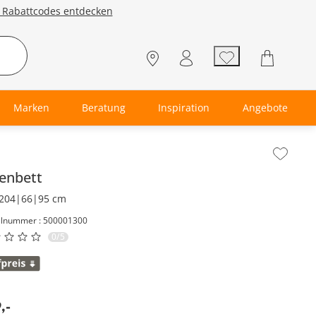
e Rabattcodes entdecken
Marken
Beratung
Inspiration
Angebote
lt der Seitenleiste überspringen - Zum Seitenende
enbett
204|66|95 cm
elnummer : 500001300
0/5
9
,
-