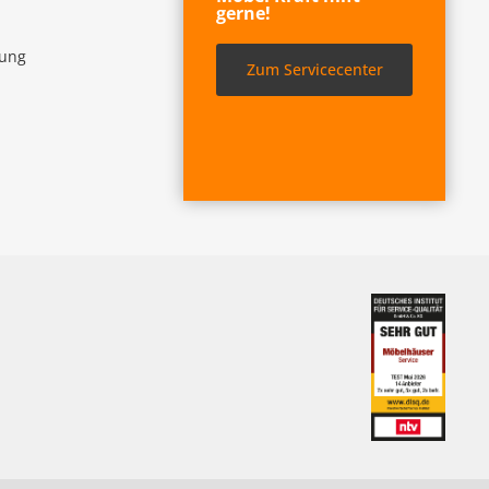
gerne!
lung
Zum Servicecenter