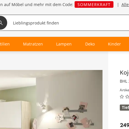
en auf Möbel und mehr mit dem Code:
SOMMERKRAFT
|
All
tilien
Matratzen
Lampen
Deko
Kinder
Inha
Koj
BHL 
Artik
24