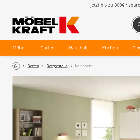
Jetzt bis zu
800€ ²
spar
Möbel
Garten
Haushalt
Küchen
Tex
Betten
Bettgestelle
Kojenbett