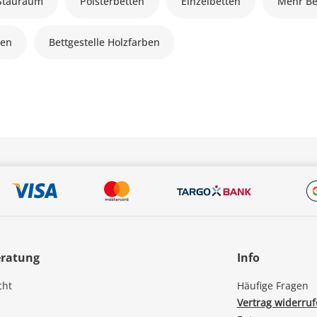
 Stauraum
Polsterbetten
Einzelbetten
Mehr Be
ten
Bettgestelle Holzfarben
eratung
Info
cht
Häufige Fragen
Vertrag widerru