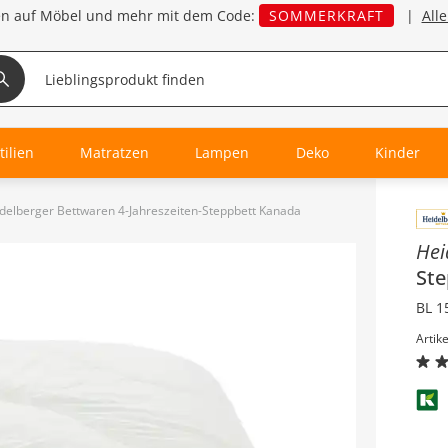
en auf Möbel und mehr mit dem Code:
SOMMERKRAFT
|
All
tilien
Matratzen
Lampen
Deko
Kinder
delberger Bettwaren 4-Jahreszeiten-Steppbett Kanada
Inha
Hei
St
BL 1
Artik