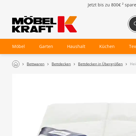
Jetzt bis zu
800€ ²
spar
Möbel
Garten
Haushalt
Küchen
Tex
Bettwaren
Bettdecken
Bettdecken in Übergrößen
Hei