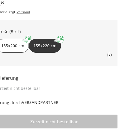
,
99
MwSt. zzgl.
Versand
röße (B x L)
135x200 cm
155x220 cm
Lieferung
rzeit nicht bestellbar
VERSANDPARTNER
erung durch
Zurzeit nicht bestellbar