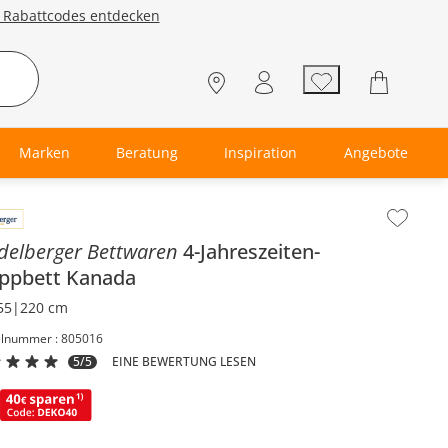
e Rabattcodes entdecken
Marken
Beratung
Inspiration
Angebote
lt der Seitenleiste überspringen - Zum Seitenende
delberger Bettwaren
4-Jahreszeiten-
eppbett
Kanada
55|220 cm
elnummer : 805016
5/5
EINE BEWERTUNG LESEN