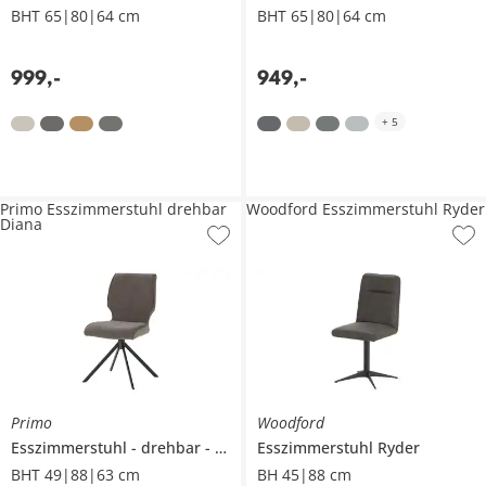
BHT 65|80|64 cm
BHT 65|80|64 cm
999
,
-
949
,
-
+
5
Primo Esszimmerstuhl drehbar
Woodford Esszimmerstuhl Ryder
Diana
Primo
Woodford
Esszimmerstuhl
drehbar
Diana
Esszimmerstuhl
Ryder
BHT 49|88|63 cm
BH 45|88 cm