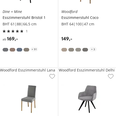
Dine + Mine
Woodford
Esszimmerstuhl
Bristol 1
Esszimmerstuhl
Coco
BHT 61|88|66,5 cm
BHT 64|100|47 cm
1
169
,
-
149
,
-
ab
+
91
+
3
Woodford Esszimmerstuhl Lana
Woodford Esszimmerstuhl Delhi