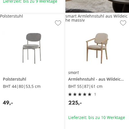
Lieferzeit: bis zu 9 Werktage
Polsterstuhl
smart Armlehnstuhl aus Wildeic
he massiv
smart
Polsterstuhl
Armlehnstuhl
aus Wildeiche massiv
BHT 44|80|53,5 cm
BHT 55|87|61 cm
1
49
,
-
225
,
-
Lieferzeit: bis zu 10 Werktage