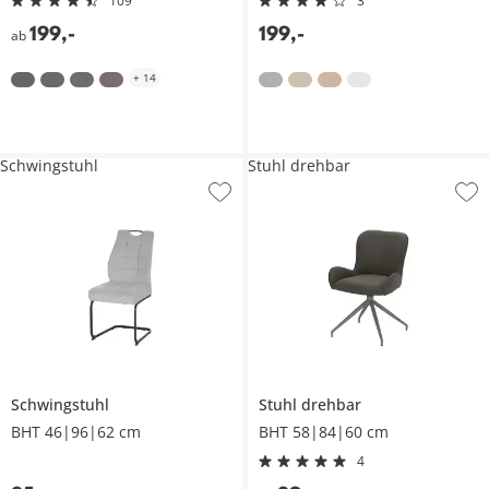
109
3
199
,
-
199
,
-
ab
+
14
Schwingstuhl
Stuhl drehbar
Schwingstuhl
Stuhl drehbar
BHT 46|96|62 cm
BHT 58|84|60 cm
4