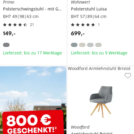
Primo
Wohnwert
Polsterschwingstuhl
mit Griff
Saros
Polsterstuhl
Luisa
BHT 49|98|63 cm
BHT 57|89|64 cm
21
1
149
,
-
699
,
-
Lieferzeit: bis zu 17 Werktage
Lieferzeit: bis zu 9 Werktage
Woodford Armlehnstuhl Bristol
Woodford
Armlehnstuhl
Bristol