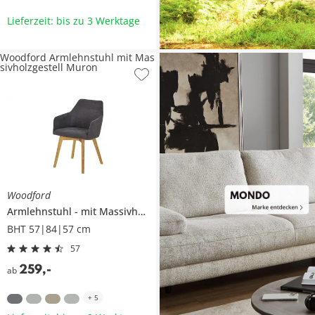
Lieferzeit: bis zu 3 Werktage
Woodford Armlehnstuhl mit Mas
sivholzgestell Muron
Woodford
Armlehnstuhl
mit Massivholzgestell
Muron
BHT 57|84|57 cm
57
259
,
-
ab
+
5