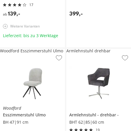
17
139
,
-
399
,
-
ab
Weitere Varianten
Lieferzeit: bis zu 3 Werktage
Woodford Esszimmerstuhl Ulmo
Armlehnstuhl drehbar
Woodford
Esszimmerstuhl
Ulmo
Armlehnstuhl
drehbar
BH 47|91 cm
BHT 62|85|60 cm
19