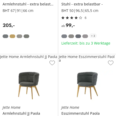
Armlehnstuhl
extra belastbar
Stuhl
extra belastbar
BHT 67|91|66 cm
BHT 50|96,5|65,5 cm
6
205
,
-
99
,
-
ab
+
3
Lieferzeit: bis zu 3 Werktage
Jette Home Armlehnstuhl JJ Paola
Jette Home Esszimmerstuhl Paol
a
Jette Home
Jette Home
Armlehnstuhl
JJ Paola
Esszimmerstuhl
Paola