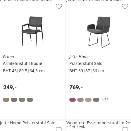
Primo
Jette Home
Armlehnstuhl
Bodie
Polsterstuhl
Salo
BHT 46|89,5|64,5 cm
BHT 59|87|66 cm
249
,
-
769
,
-
+
15
Jette Home Polsterstuhl Salo
Woodford Esszimmerstuhl im 2e
r Set Leyla