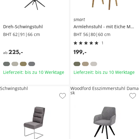
smart
Dreh-Schwingstuhl
Armlehnstuhl
mit Eiche Massivholzgestell
BHT 62|91|66 cm
BHT 56|80|60 cm
1
225
,
-
199
,
-
ab
Lieferzeit: bis zu 10 Werktage
Lieferzeit: bis zu 10 Werktage
Schwingstuhl
Woodford Esszimmerstuhl Dama
sk