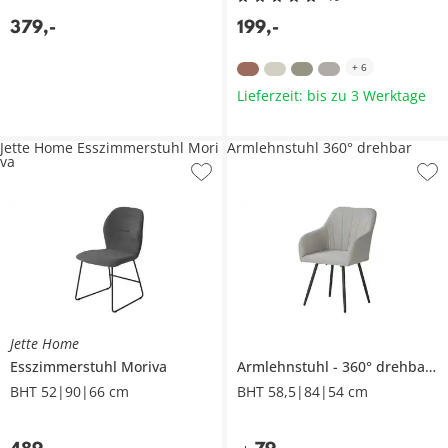
379
,
-
199
,
-
+
6
Lieferzeit: bis zu 3 Werktage
Jette Home Esszimmerstuhl Mori
Armlehnstuhl 360° drehbar
va
Jette Home
Esszimmerstuhl
Moriva
Armlehnstuhl
360° drehbar
BHT 52|90|66 cm
BHT 58,5|84|54 cm