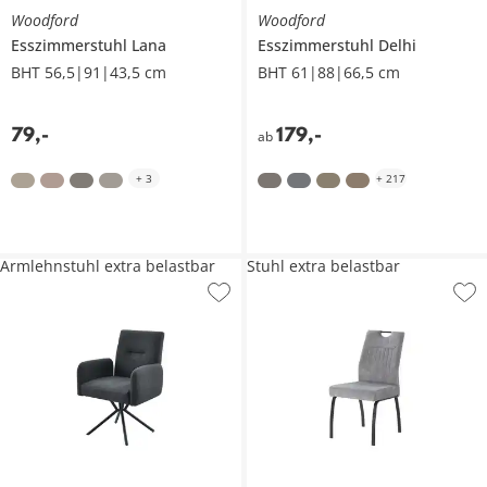
Woodford
Woodford
Esszimmerstuhl
Lana
Esszimmerstuhl
Delhi
BHT 56,5|91|43,5 cm
BHT 61|88|66,5 cm
79
,
-
179
,
-
ab
+
3
+
217
Armlehnstuhl extra belastbar
Stuhl extra belastbar