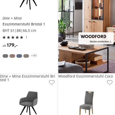
Dine + Mine
Esszimmerstuhl
Bristol 1
BHT 61|88|66,5 cm
1
179
,
-
ab
+
91
Dine + Mine Esszimmerstuhl Bri
Woodford Esszimmerstuhl Coco
stol 1