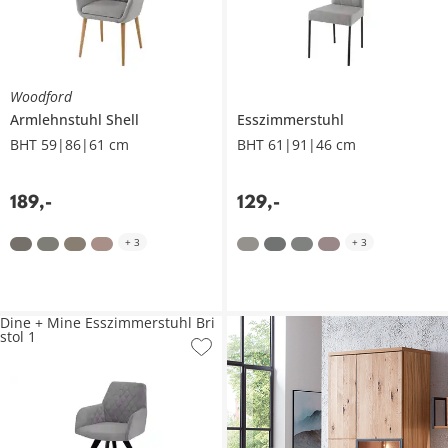
Woodford
Armlehnstuhl
Shell
Esszimmerstuhl
BHT 59|86|61 cm
BHT 61|91|46 cm
189
,
-
129
,
-
+
3
+
3
Dine + Mine Esszimmerstuhl Bri
stol 1