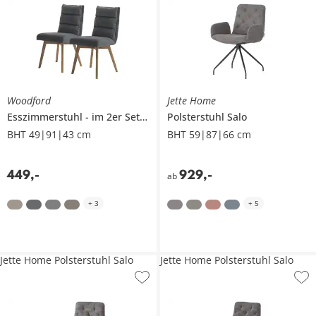
Woodford
Jette Home
Esszimmerstuhl
im 2er Set
Kalama
Polsterstuhl
Salo
BHT 49|91|43 cm
BHT 59|87|66 cm
449
,
-
929
,
-
ab
+
3
+
5
Jette Home Polsterstuhl Salo
Jette Home Polsterstuhl Salo