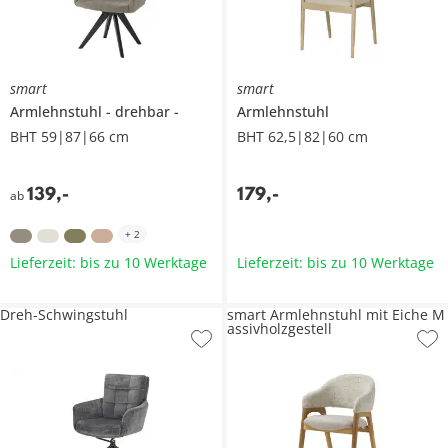
smart
smart
Armlehnstuhl
drehbar
Armlehnstuhl
BHT 59|87|66 cm
BHT 62,5|82|60 cm
139
,
-
179
,
-
ab
+
2
Lieferzeit: bis zu 10 Werktage
Lieferzeit: bis zu 10 Werktage
Dreh-Schwingstuhl
smart Armlehnstuhl mit Eiche M
assivholzgestell