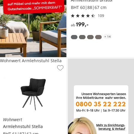
BHT 60|88|67 cm
109
199
,
-
ab
+
14
Wohnwert Armlehnstuhl Stella
Wohnwert
Armlehnstuhl
Stella
BHT 61|87|62 cm