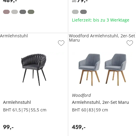
489
,
-
79
,
-
ab
Lieferzeit: bis zu 3 Werktage
Armlehnstuhl
Woodford Armlehnstuhl, 2er-Set
Maru
Woodford
Armlehnstuhl
Armlehnstuhl, 2er-Set
Maru
BHT 61,5|75|55,5 cm
BHT 60|83|59 cm
99
,
-
459
,
-