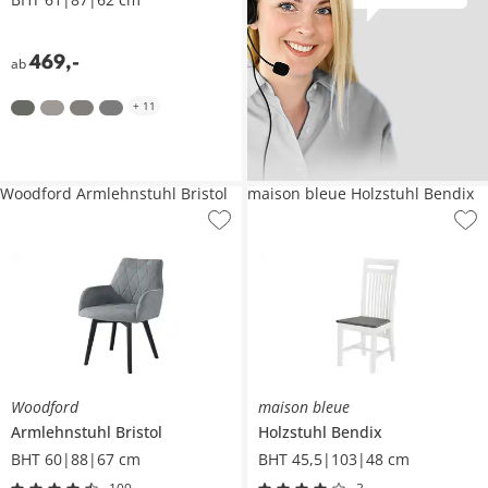
469
,
-
ab
+
11
Woodford Armlehnstuhl Bristol
maison bleue Holzstuhl Bendix
Woodford
maison bleue
Armlehnstuhl
Bristol
Holzstuhl
Bendix
BHT 60|88|67 cm
BHT 45,5|103|48 cm