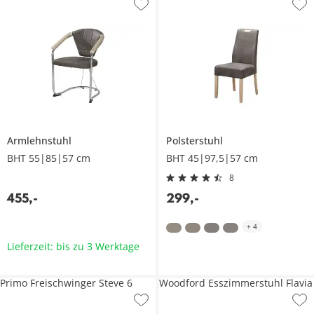
Armlehnstuhl
Polsterstuhl
BHT 55|85|57 cm
BHT 45|97,5|57 cm
8
455
,
-
299
,
-
+
4
Lieferzeit: bis zu 3 Werktage
Primo Freischwinger Steve 6
Woodford Esszimmerstuhl Flavia