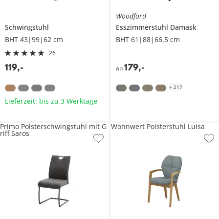
Woodford
Schwingstuhl
Esszimmerstuhl
Damask
BHT 43|99|62 cm
BHT 61|88|66,5 cm
26
119
,
-
179
,
-
ab
+
217
Lieferzeit: bis zu 3 Werktage
Primo Polsterschwingstuhl mit G
Wohnwert Polsterstuhl Luisa
riff Saros