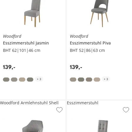
Woodford
Woodford
Esszimmerstuhl
Jasmin
Esszimmerstuhl
Piva
BHT 62|101|46 cm
BHT 52|86|63 cm
139
,
-
139
,
-
+
3
+
3
Woodford Armlehnstuhl Shell
Esszimmerstuhl