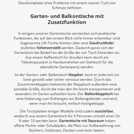
Glastischplatte ohne Probleme mit einem nassen Tuch von
Schmutz befreien.
Garten- und Balkontische mit
Zusatzfunktion
In einigen unserer Gartentische verstecken sich praktische
Funktionen, die auf den ersten Blick nicht immer erkennbar sind.
Sogenannte Lift-Tische können über eine
Gasdruckfeder
stufenlos
höhenverstellt
werden. Dadurch passt sich der
Gartentisch bei Bedarf an die Größe der am Tisch Sitzenden an.
Aus einem Kaffeetisch für draußen kann durch ein
Teleskopsystem in Handumdrehen ein Stehtisch für die
abendliche Gartenparty werden.
Ist der Garten- oder Balkontisch
klappbar
, kann er jederzeit zur
Seite gestellt oder sicher verstaut werden. Durch das
Zusammenklappen bekommt der Klapptisch außerdem eine
portable Größe, durch die man den ihn leicht transportieren und
woanders im Garten aufstellen kann. Der
Balkonklapptisch
hat
eine Halterung zum Einhängen am Balkongeländer und wird,
wenn man ihn braucht, einfach hochgeklappt.
Die Tischplatten einiger Modelle sind zudem
ausziehbar
,
wodurch aus einem Gartentisch für 6 Personen schnell einer für
8 oder 10 werden kann.
Gartentische mit Stauraum
haben
offene Fächer oder Schubladen, die Platz zur Aufbewahrung von
Büchern, Sitzkissen, Decken und mehr bieten.