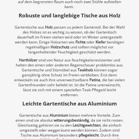
auf dem begrenzten Raum auch noch zwei Stühle aufstellen
kann.
Robuste und langlebige Tische aus Holz
Gartentische aus
Holz
passen zu jedem Gartenstil. Bei der Wahl
des Holzes ist es wichtig zu wissen, ob der Gartentisch
dauerhaft im Freien stehen wird oder im Winter untergestellt
werden kann. Einige Holzarten wie
Fichte
oder
Kiefer
benötigen
regelmäßigen
Holzschutz
und sollten möglichst vor
langanhaltender Feuchtigkeit geschützt werden.
Harthölzer
sind von Natur aus feuchtigkeitsresistenter und
halten den einen oder anderen Regenschauer problemlos aus.
Gartentische und Sitzmöbel aus
Teakholz
können sogar
ganzjährig ohne Schutz im Freien verbleiben. Erst dann
entwickeln sie auch ihre unverwechselbare
Patina
, die bei vielen
Gartenfreunden sehr beliebt ist. Ist die Patina unerwünscht,
lässt sie sich mit einem speziellen Teak-Pflegeöl leicht
entfernen.
Leichte Gartentische aus Aluminium
Gartentische aus
Aluminium
bieten mehrere Vorteile. Zum
einen sind sie absolut
witterungsbeständig
, da sie nicht rosten.
Gleichzeitig gehören sie zu den
Leichtgewichten
, die einfach
umgestellt oder weggeräumt werden können. Zudem sind
Tische aus Aluminium besonders
pflegeleicht
. Durch ihre