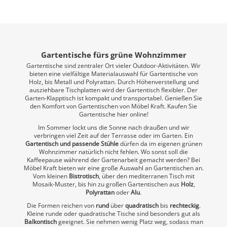
Gartentische fürs grüne Wohnzimmer
Gartentische sind zentraler Ort vieler Outdoor-Aktivitäten. Wir
bieten eine vielfältige Materialauswahl für Gartentische von
Holz, bis Metall und Polyrattan. Durch Höhenverstellung und
ausziehbare Tischplatten wird der Gartentisch flexibler. Der
Garten-Klapptisch ist kompakt und transportabel. Genießen Sie
den Komfort von Gartentischen von Möbel Kraft. Kaufen Sie
Gartentische hier online!
Im Sommer lockt uns die Sonne nach draußen und wir
verbringen viel Zeit auf der Terrasse oder im Garten. Ein
Gartentisch und passende Stühle
dürfen da im eigenen grünen
Wohnzimmer natürlich nicht fehlen. Wo sonst soll die
Kaffeepause während der Gartenarbeit gemacht werden? Bei
Möbel Kraft bieten wir eine große Auswahl an Gartentischen an.
Vom kleinen
Bistrotisch
, über den mediterranen Tisch mit
Mosaik-Muster, bis hin zu großen Gartentischen aus
Holz
,
Polyrattan
oder
Alu
.
Die Formen reichen von
rund
über
quadratisch
bis
rechteckig
.
Kleine runde oder quadratische Tische sind besonders gut als
Balkontisch
geeignet. Sie nehmen wenig Platz weg, sodass man