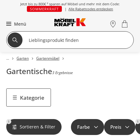
Jetzt bis zu
800€ ²
sparen auf Möbel und mehr mit dem Code:
SOMMERKRAFT
|
Alle Rabattcodes entdecken
Menü
Garten
Gartenmöbel
Gartentische
3 Ergebnisse
Kategorie
1
1
Sortieren & Filter
Farbe
Preis