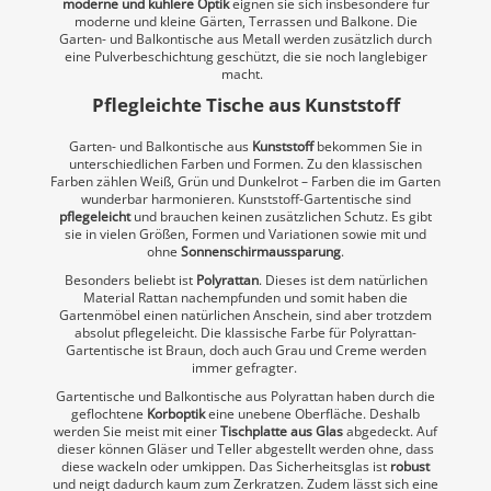
moderne und kühlere Optik
eignen sie sich insbesondere für
moderne und kleine Gärten, Terrassen und Balkone. Die
Garten- und Balkontische aus Metall werden zusätzlich durch
eine Pulverbeschichtung geschützt, die sie noch langlebiger
macht.
Pflegleichte Tische aus Kunststoff
Garten- und Balkontische aus
Kunststoff
bekommen Sie in
unterschiedlichen Farben und Formen. Zu den klassischen
Farben zählen Weiß, Grün und Dunkelrot – Farben die im Garten
wunderbar harmonieren. Kunststoff-Gartentische sind
pflegeleicht
und brauchen keinen zusätzlichen Schutz. Es gibt
sie in vielen Größen, Formen und Variationen sowie mit und
ohne
Sonnenschirmaussparung
.
Besonders beliebt ist
Polyrattan
. Dieses ist dem natürlichen
Material Rattan nachempfunden und somit haben die
Gartenmöbel einen natürlichen Anschein, sind aber trotzdem
absolut pflegeleicht. Die klassische Farbe für Polyrattan-
Gartentische ist Braun, doch auch Grau und Creme werden
immer gefragter.
Gartentische und Balkontische aus Polyrattan haben durch die
geflochtene
Korboptik
eine unebene Oberfläche. Deshalb
werden Sie meist mit einer
Tischplatte aus Glas
abgedeckt. Auf
dieser können Gläser und Teller abgestellt werden ohne, dass
diese wackeln oder umkippen. Das Sicherheitsglas ist
robust
und neigt dadurch kaum zum Zerkratzen. Zudem lässt sich eine