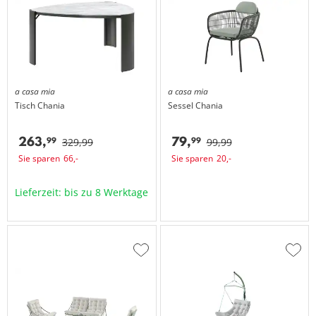
hinzufügen
hinzu
a casa mia
a casa mia
Tisch
Chania
Sessel
Chania
263,
79,
99
99
329,
99
99,
99
Sie sparen
66,
-
Sie sparen
20,
-
Lieferzeit: bis zu 8 Werktage
Zur
Zur
Wunschliste
Wuns
hinzufügen
hinzu