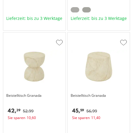
Lieferzeit: bis zu 3 Werktage
Lieferzeit: bis zu 3 Werktage
Zur
Zur
Wunschliste
Wuns
hinzufügen
hinzu
Beistelltisch
Granada
Beistelltisch
Granada
42,
45,
39
59
52,
99
56,
99
Sie sparen
10,
60
Sie sparen
11,
40