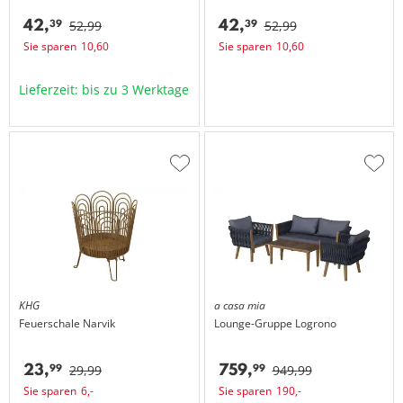
42,
42,
39
39
52,
99
52,
99
Sie sparen
10,
60
Sie sparen
10,
60
Lieferzeit: bis zu 3 Werktage
Zur
Zur
Wunschliste
Wuns
hinzufügen
hinzu
KHG
a casa mia
Feuerschale
Narvik
Lounge-Gruppe
Logrono
23,
759,
99
99
29,
99
949,
99
Sie sparen
6,
-
Sie sparen
190,
-