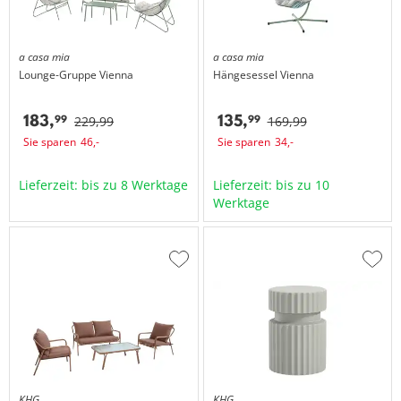
a casa mia
a casa mia
Lounge-Gruppe
Vienna
Hängesessel
Vienna
183,
135,
99
99
229,
99
169,
99
Sie sparen
46,
-
Sie sparen
34,
-
Lieferzeit: bis zu 8 Werktage
Lieferzeit: bis zu 10
Werktage
Zur
Zur
Wunschliste
Wuns
hinzufügen
hinzu
KHG
KHG