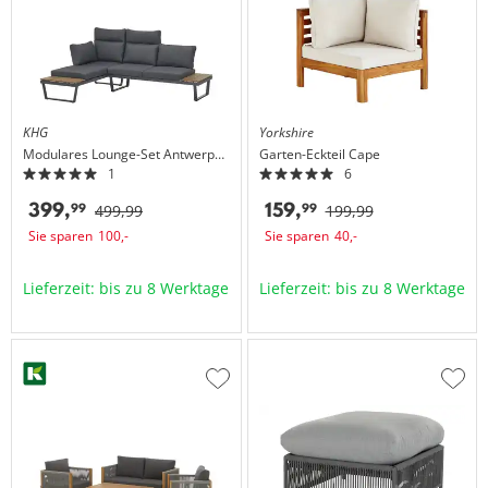
hinzufügen
hinzu
KHG
Yorkshire
Modulares Lounge-Set
Antwerpen
Garten-Eckteil
Cape
1
6
399,
159,
99
99
499,
99
199,
99
Sie sparen
100,
-
Sie sparen
40,
-
Lieferzeit: bis zu 8 Werktage
Lieferzeit: bis zu 8 Werktage
Zur
Zur
Wunschliste
Wuns
hinzufügen
hinzu