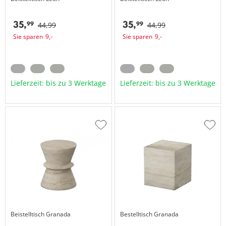
35,
35,
99
99
44,
99
44,
99
Sie sparen
9,
-
Sie sparen
9,
-
Lieferzeit: bis zu 3 Werktage
Lieferzeit: bis zu 3 Werktage
Zur
Zur
Wunschliste
Wuns
hinzufügen
hinzu
Beistelltisch
Granada
Bestelltisch
Granada