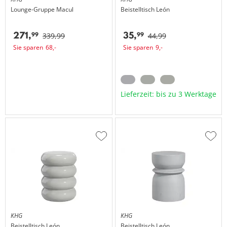
Lounge-Gruppe
Macul
Beistelltisch
León
271,
35,
99
99
339,
99
44,
99
Sie sparen
68,
-
Sie sparen
9,
-
Lieferzeit: bis zu 3 Werktage
Zur
Zur
Wunschliste
Wuns
hinzufügen
hinzu
KHG
KHG
Beistelltisch
León
Beistelltisch
León