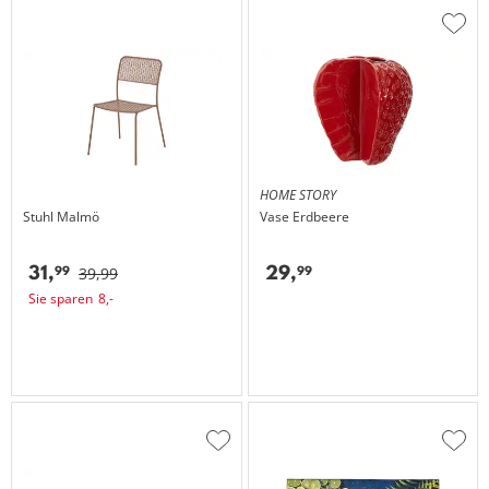
Zur
Wuns
hinzu
HOME STORY
Stuhl
Malmö
Vase Erdbeere
31,
29,
99
99
39,
99
Sie sparen
8,
-
Zur
Zur
Wunschliste
Wuns
hinzufügen
hinzu