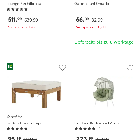
Lounge-Set
Gibraltar
Gartenstuhl
Ontario
1
511,
66,
99
39
639,
99
82,
99
Sie sparen
128,
-
Sie sparen
16,
60
Lieferzeit: bis zu 8 Werktage
Zur
Zur
Wunschliste
Wuns
hinzufügen
hinzu
Yorkshire
Garten-Hocker
Cape
Outdoor-Korbsessel
Aruba
1
1
95,
223,
99
99
119,
99
279,
99