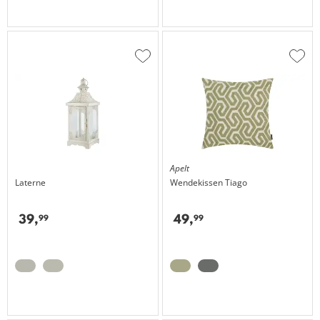
Zur
Zur
Wunschliste
Wuns
hinzufügen
hinzu
Apelt
Laterne
Wendekissen
Tiago
39,
49,
99
99