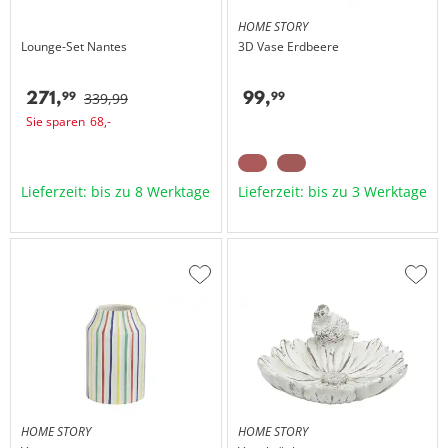
HOME STORY
Lounge-Set
Nantes
3D Vase Erdbeere
271,
99,
99
99
339,
99
Sie sparen
68,
-
Lieferzeit: bis zu 8 Werktage
Lieferzeit: bis zu 3 Werktage
Zur
Zur
Wunschliste
Wuns
hinzufügen
hinzu
HOME STORY
HOME STORY