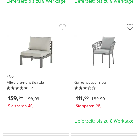
Lieferzeit: bis zu 8 Werktage
Lieferzeit: bis zu 8 Werktage
Zur
Zur
Wunschliste
Wuns
hinzufügen
hinzu
KHG
Mittelelement
Seattle
Gartensessel
Elba
2
1
159,
111,
99
99
199,
99
139,
99
Sie sparen
40,
-
Sie sparen
28,
-
Lieferzeit: bis zu 8 Werktage