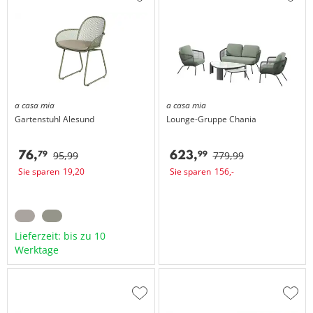
Zur
Zur
Wunschliste
Wuns
hinzufügen
hinzu
a casa mia
a casa mia
Gartenstuhl
Alesund
Lounge-Gruppe
Chania
76,
623,
79
99
95,
99
779,
99
Sie sparen
19,
20
Sie sparen
156,
-
Lieferzeit: bis zu 10
Werktage
Zur
Zur
Wunschliste
Wuns