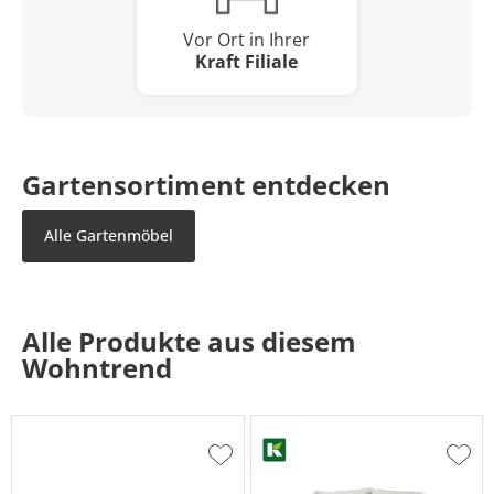
Vor Ort in Ihrer
Kraft Filiale
Gartensortiment entdecken
Alle Gartenmöbel
Alle Produkte aus diesem
Wohntrend
Zur
Zur
Wunschliste
Wuns