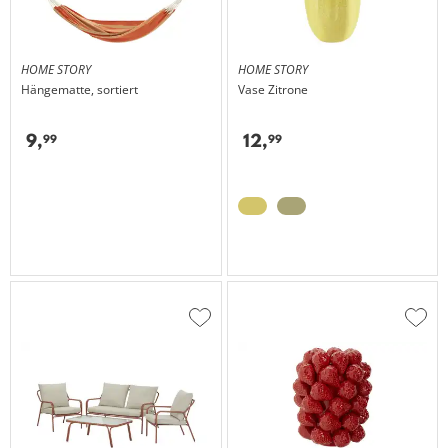
HOME STORY
HOME STORY
Hängematte, sortiert
Vase Zitrone
9,
12,
99
99
Zur
Zur
Wunschliste
Wuns
hinzufügen
hinzu