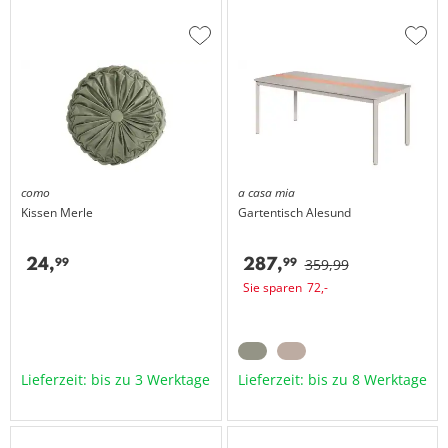
Zur
Zur
Wunschliste
Wuns
hinzufügen
hinzu
como
a casa mia
Kissen
Merle
Gartentisch
Alesund
24,
287,
99
99
359,
99
Sie sparen
72,
-
Lieferzeit: bis zu 3 Werktage
Lieferzeit: bis zu 8 Werktage