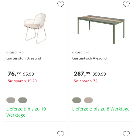
Zur
Zur
Wunschliste
Wuns
hinzufügen
hinzu
a casa mia
a casa mia
Gartenstuhl
Alesund
Gartentisch
Alesund
76,
287,
79
99
95,
99
359,
99
Sie sparen
19,
20
Sie sparen
72,
-
Lieferzeit: bis zu 10
Lieferzeit: bis zu 8 Werktage
Werktage