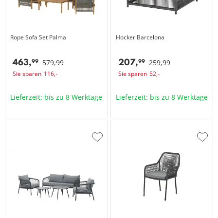
Rope Sofa Set
Palma
Hocker
Barcelona
463,
207,
99
99
579,
99
259,
99
Sie sparen
116,
-
Sie sparen
52,
-
Lieferzeit: bis zu 8 Werktage
Lieferzeit: bis zu 8 Werktage
Zur
Zur
Wunschliste
Wuns
hinzufügen
hinzu