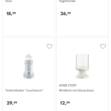
Vase
Vogeltränke
18,
26,
99
99
Zur
Zur
Wunschliste
Wuns
hinzufügen
hinzu
HOME STORY
Teelichthalter "Leuchtturm"
Windlicht mit Glasaufsatz
29,
12,
99
99