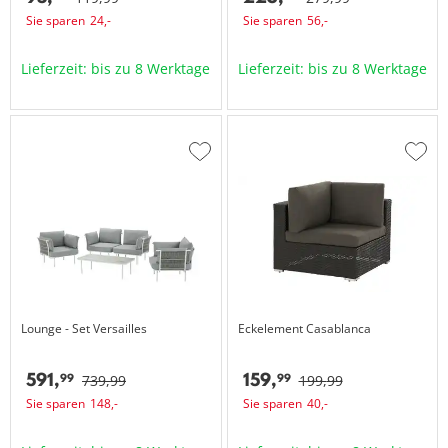
Sie sparen
24,
-
Sie sparen
56,
-
Lieferzeit: bis zu 8 Werktage
Lieferzeit: bis zu 8 Werktage
Zur
Zur
Wunschliste
Wuns
hinzufügen
hinzu
Lounge - Set
Versailles
Eckelement
Casablanca
591,
159,
99
99
739,
99
199,
99
Sie sparen
148,
-
Sie sparen
40,
-