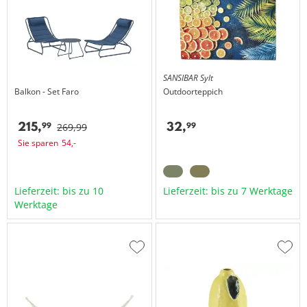
SANSIBAR Sylt
Balkon - Set
Faro
Outdoorteppich
215,
32,
99
99
269,
99
Sie sparen
54,
-
Lieferzeit: bis zu 10
Lieferzeit: bis zu 7 Werktage
Werktage
Zur
Zur
Wunschliste
Wuns
hinzufügen
hinzu