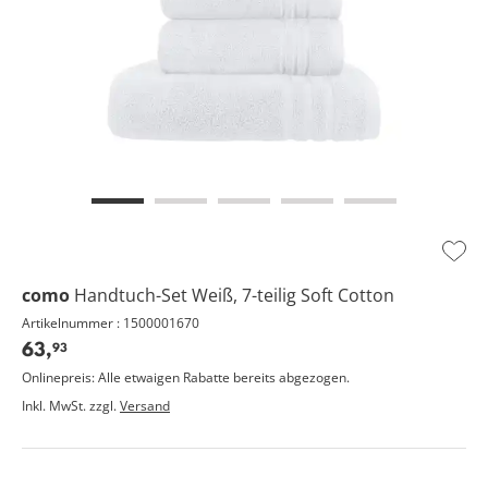
Zur
Wuns
como
Handtuch-Set Weiß, 7-teilig
Soft Cotton
hinz
Artikelnummer : 1500001670
63,
93
Onlinepreis: Alle etwaigen Rabatte bereits abgezogen.
Inkl. MwSt. zzgl.
Versand