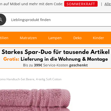
en auf Möbel und mehr mit dem Code:
SOMMERKRAFT
|
All
tilien
Matratzen
Lampen
Deko
Kinder
omo Handtuch-Set Beere, 4-teilig Soft Cotton