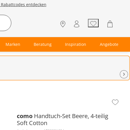
e Rabattcodes entdecken
Marken
Beratung
Inspiration
Angebote
Zur
Wunschl
hinzufüg
como
Handtuch-Set Beere, 4-teilig
Soft Cotton