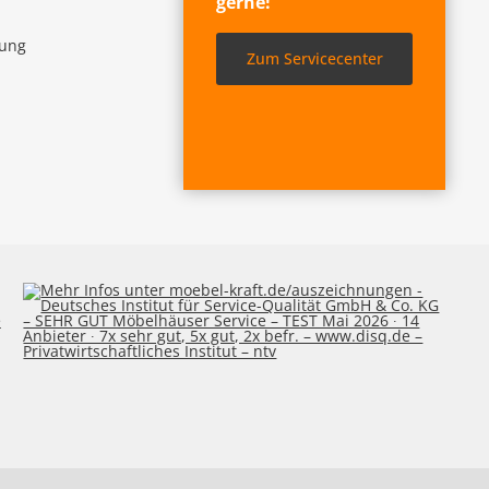
gerne!
lung
Zum Servicecenter