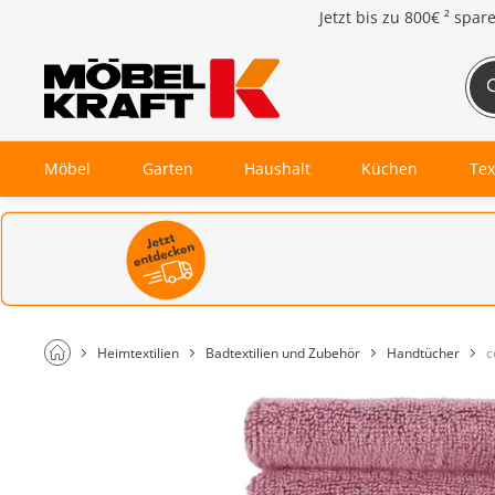
Jetzt bis zu
800€ ²
spar
Möbel
Garten
Haushalt
Küchen
Tex
Heimtextilien
Badtextilien und Zubehör
Handtücher
c