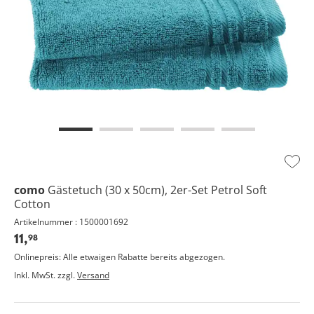
Zur
Wuns
como
Gästetuch (30 x 50cm), 2er-Set Petrol
Soft
hinz
Cotton
Artikelnummer : 1500001692
11,
98
Onlinepreis: Alle etwaigen Rabatte bereits abgezogen.
Inkl. MwSt. zzgl.
Versand