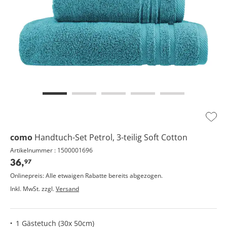
Zur
Wuns
como
Handtuch-Set Petrol, 3-teilig
Soft Cotton
hinz
Artikelnummer : 1500001696
36,
97
Onlinepreis: Alle etwaigen Rabatte bereits abgezogen.
Inkl. MwSt. zzgl.
Versand
1 Gästetuch (30x 50cm)