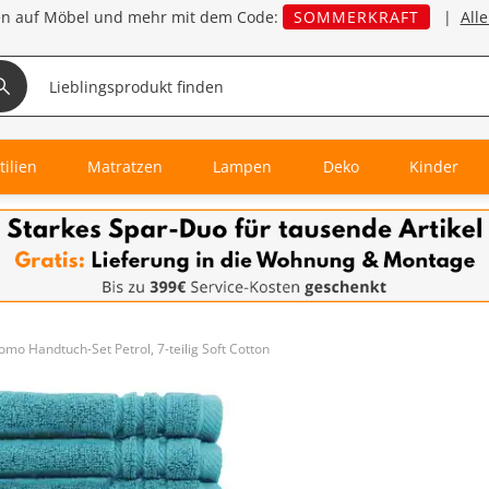
en auf Möbel und mehr mit dem Code:
SOMMERKRAFT
|
All
tilien
Matratzen
Lampen
Deko
Kinder
omo Handtuch-Set Petrol, 7-teilig Soft Cotton