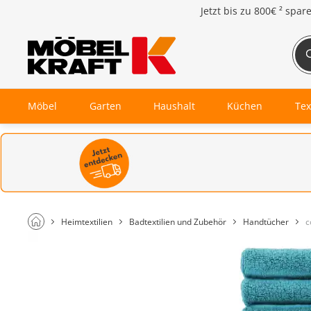
Jetzt bis zu
800€ ²
spar
Möbel
Garten
Haushalt
Küchen
Tex
Heimtextilien
Badtextilien und Zubehör
Handtücher
c