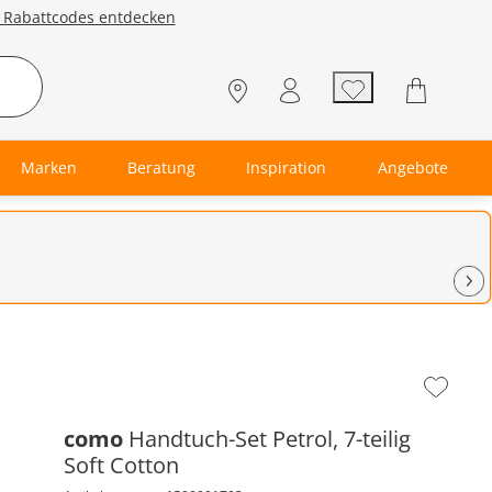
e Rabattcodes entdecken
Marken
Beratung
Inspiration
Angebote
Zur
Wunschl
hinzufüg
como
Handtuch-Set Petrol, 7-teilig
Soft Cotton