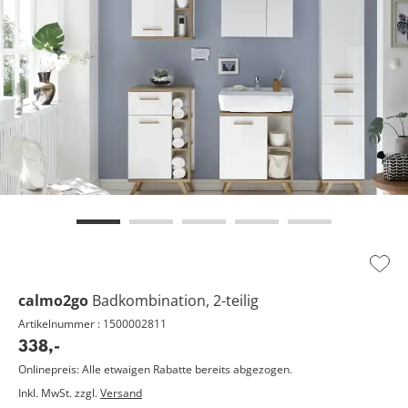
Zur
Wuns
calmo2go
Badkombination, 2-teilig
hinz
Artikelnummer : 1500002811
338,
-
Onlinepreis: Alle etwaigen Rabatte bereits abgezogen.
Inkl. MwSt. zzgl.
Versand