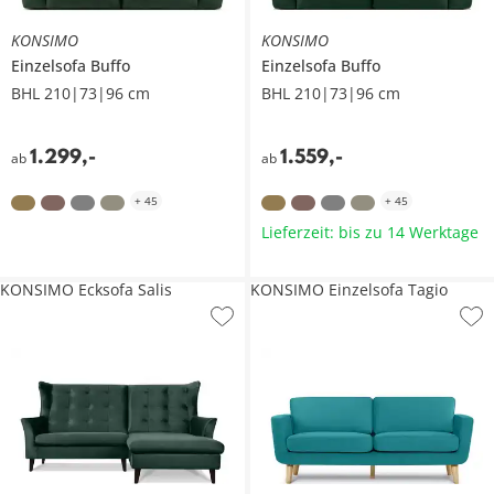
KONSIMO
KONSIMO
Einzelsofa
Buffo
Einzelsofa
Buffo
BHL 210|73|96 cm
BHL 210|73|96 cm
1.299
,
-
1.559
,
-
ab
ab
+
45
+
45
Lieferzeit: bis zu 14 Werktage
KONSIMO Ecksofa Salis
KONSIMO Einzelsofa Tagio