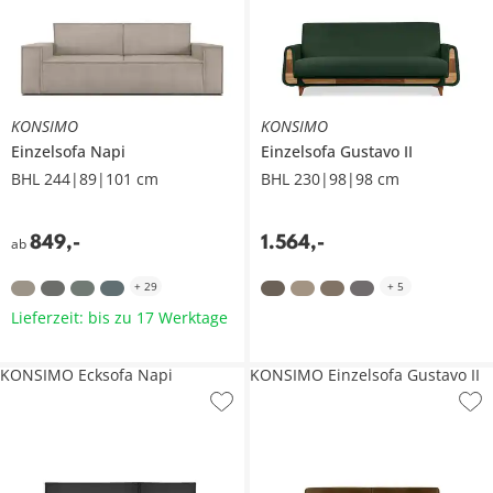
KONSIMO
KONSIMO
Einzelsofa
Napi
Einzelsofa
Gustavo II
BHL 244|89|101 cm
BHL 230|98|98 cm
849
,
-
1.564
,
-
ab
+
29
+
5
Lieferzeit: bis zu 17 Werktage
KONSIMO Ecksofa Napi
KONSIMO Einzelsofa Gustavo II