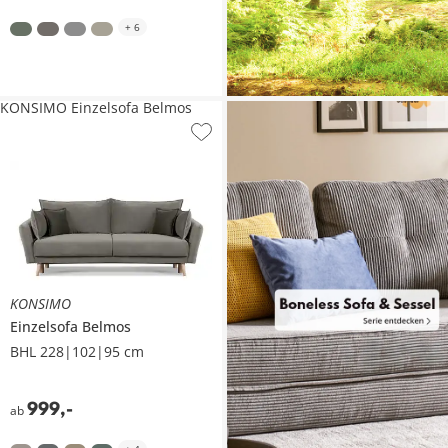
+
6
KONSIMO Einzelsofa Belmos
KONSIMO
Einzelsofa
Belmos
BHL 228|102|95 cm
999
,
-
ab