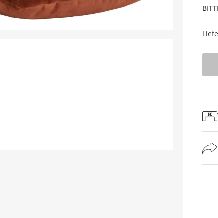
BITT
Lief