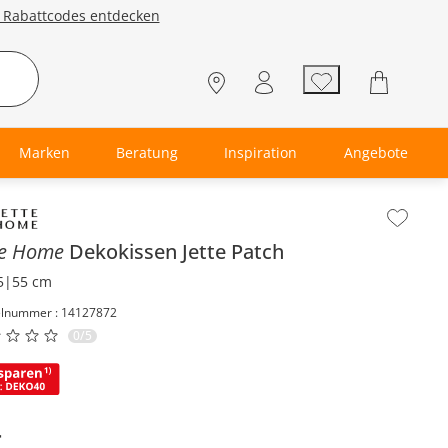
e Rabattcodes entdecken
Marken
Beratung
Inspiration
Angebote
lt der Seitenleiste überspringen - Zum Seitenende
te Home
Dekokissen
Jette Patch
5|55 cm
elnummer : 14127872
0/5
-