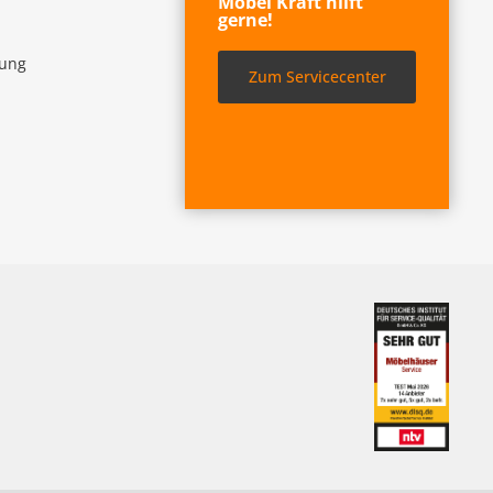
Möbel Kraft hilft
gerne!
lung
Zum Servicecenter