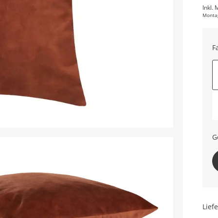
Inkl. 
Monta
F
G
Lief