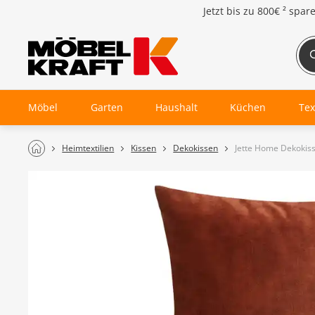
Jetzt bis zu
800€ ²
spar
Möbel
Garten
Haushalt
Küchen
Tex
Heimtextilien
Kissen
Dekokissen
Jette Home Dekokiss