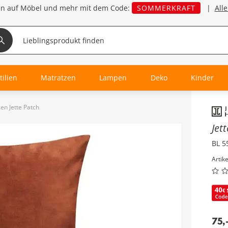
en auf Möbel und mehr mit dem Code:
SOMMERKRAFT
|
All
tilien
Matratzen
Lampen
Deko
Kinder
en Jette Patch
Inha
Jet
BL 5
Artik
75
,