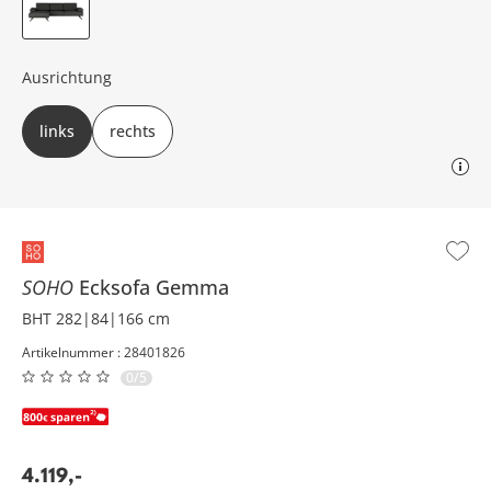
Ausrichtung
links
rechts
SOHO
Ecksofa
Gemma
BHT 282|84|166 cm
Artikelnummer : 28401826
0/5
4.119
,
-