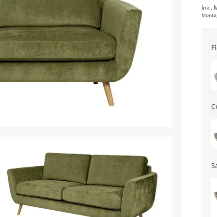
Inkl. 
Monta
F
C
S