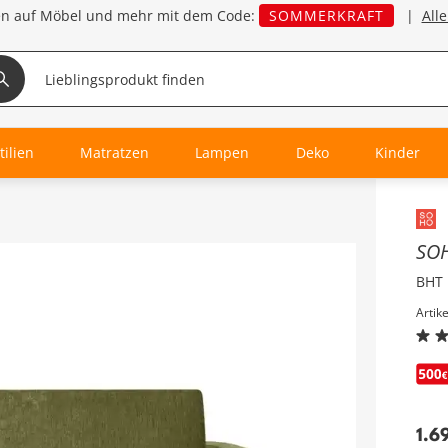
en auf Möbel und mehr mit dem Code:
SOMMERKRAFT
|
All
tilien
Matratzen
Lampen
Deko
Kinder
Inha
SO
BHT 
Artik
1.6