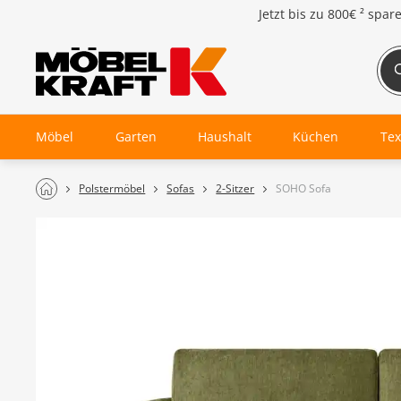
Jetzt bis zu
800€ ²
spar
Möbel
Garten
Haushalt
Küchen
Tex
Polstermöbel
Sofas
2-Sitzer
SOHO Sofa