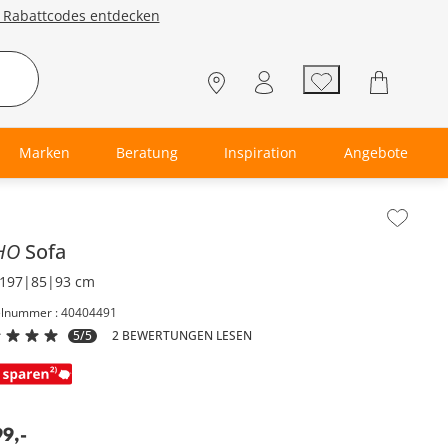
e Rabattcodes entdecken
Marken
Beratung
Inspiration
Angebote
lt der Seitenleiste überspringen - Zum Seitenende
HO
Sofa
197|85|93 cm
elnummer : 40404491
5/5
2 BEWERTUNGEN LESEN
99
,
-