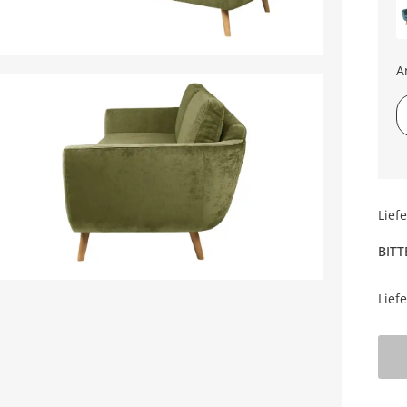
A
Lief
BITT
Lief