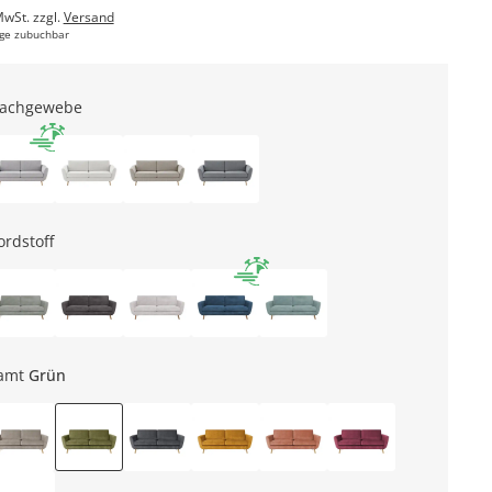
MwSt. zzgl.
Versand
ge zubuchbar
lachgewebe
ordstoff
amt
Grün