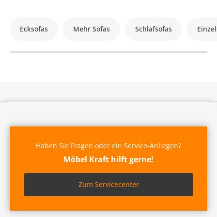
Ecksofas
Mehr Sofas
Schlafsofas
Einzel
Haben Sie Fragen oder ein Service-Anliegen?
Möbel Kraft hilft gerne!
Zum Servicecenter