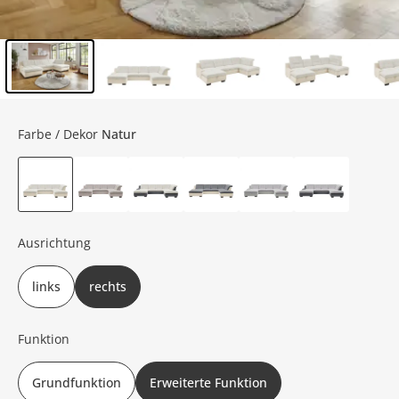
Inhalt der Seitenleiste überspringen - Zum Seitenende
Farbe / Dekor
Natur
Ausrichtung
links
rechts
Funktion
Grundfunktion
Erweiterte Funktion