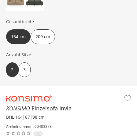
Gesamtbreite
164 cm
209 cm
Anzahl Sitze
2
3
KONSIMO
Einzelsofa
Invia
BHL 164|87|98 cm
Artikelnummer : 60403878
0/5