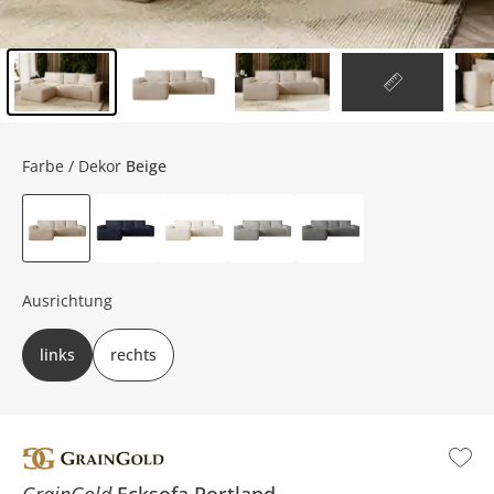
Inhalt der Seitenleiste überspringen - Zum Seitenende
Farbe / Dekor
Beige
Ausrichtung
links
rechts
GrainGold
Ecksofa
Portland