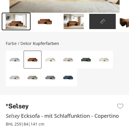
Inhalt der Seitenleiste überspringen - Zum Seitenende
Farbe / Dekor
Kupferfarben
Selsey
Ecksofa
mit Schlaffunktion
Copertino
BHL 259|84|141 cm