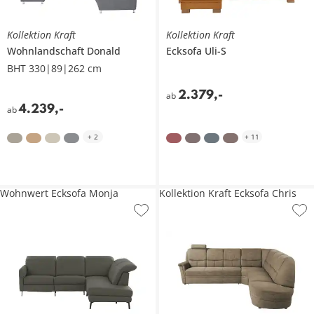
Kollektion Kraft
Kollektion Kraft
Wohnlandschaft
Donald
Ecksofa
Uli-S
BHT 330|89|262 cm
2.379
,
-
ab
4.239
,
-
ab
+
2
+
11
Wohnwert Ecksofa Monja
Kollektion Kraft Ecksofa Chris