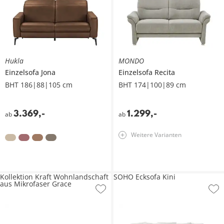
Hukla
MONDO
Einzelsofa
Jona
Einzelsofa
Recita
BHT 186|88|105 cm
BHT 174|100|89 cm
3.369
,
-
1.299
,
-
ab
ab
Weitere Varianten
Kollektion Kraft Wohnlandschaft
SOHO Ecksofa Kini
aus Mikrofaser Grace