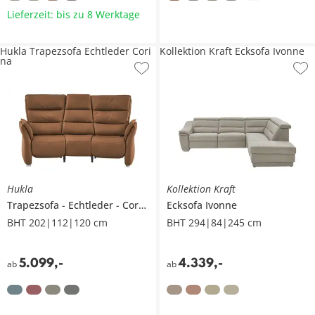
Lieferzeit: bis zu 8 Werktage
Hukla Trapezsofa Echtleder Cori
Kollektion Kraft Ecksofa Ivonne
na
Hukla
Kollektion Kraft
Trapezsofa
Echtleder
Corina
Ecksofa
Ivonne
BHT 202|112|120 cm
BHT 294|84|245 cm
5.099
,
-
4.339
,
-
ab
ab