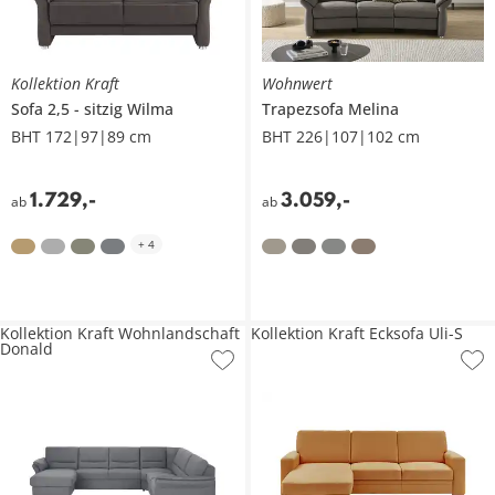
Kollektion Kraft
Wohnwert
Sofa 2,5 - sitzig
Wilma
Trapezsofa
Melina
BHT 172|97|89 cm
BHT 226|107|102 cm
1.729
,
-
3.059
,
-
ab
ab
+
4
Kollektion Kraft Wohnlandschaft
Kollektion Kraft Ecksofa Uli-S
Donald