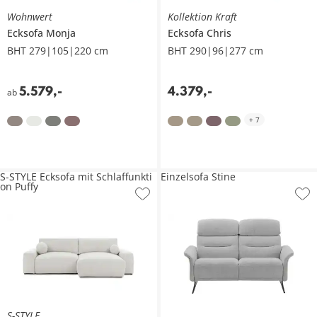
Wohnwert
Kollektion Kraft
Ecksofa
Monja
Ecksofa
Chris
BHT 279|105|220 cm
BHT 290|96|277 cm
5.579
,
-
4.379
,
-
ab
+
7
S-STYLE Ecksofa mit Schlaffunkti
Einzelsofa Stine
on Puffy
S-STYLE