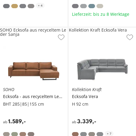
+
4
Lieferzeit: bis zu 8 Werktage
SOHO Ecksofa aus recyceltem Le
Kollektion Kraft Ecksofa Vera
der Sanja
SOHO
Kollektion Kraft
Ecksofa
aus recyceltem Leder
Sanja
Ecksofa
Vera
BHT 285|85|155 cm
H 92 cm
1.589
,
-
3.339
,
-
ab
ab
+
7