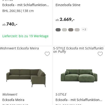
Ecksofa
mit Schlaffunktion
Puffy
Einzelsofa
Stine
BHL 266|86|138 cm
2.669
,
-
ab
740
,
-
ab
+
2
Lieferzeit: bis zu 19 Werktage
Wohnwert Ecksofa Meira
S-STYLE Ecksofa mit Schlaffunkti
on Puffy
Wohnwert
S-STYLE
Ecksofa
Meira
Ecksofa
mit Schlaffunktion
P