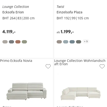
Lounge Collection
Twist
Ecksofa
Erion
Einzelsofa
Plaza
BHT 264|83|200 cm
BHT 192|99|105 cm
4.119
,
-
1.199
,
-
ab
+
9
Primo Ecksofa Novia
Lounge Collection Wohnlandsch
aft Erion