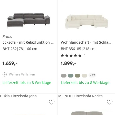
Primo
Ecksofa
mit Relaxfunktion
Danae small
Wohnlandschaft
mit Schlaffunktion
BHT 282|78|166 cm
BHT 356|85|218 cm
1
1.659
,
-
1.899
,
-
Weitere Varianten
+
17
Lieferzeit: bis zu 8 Werktage
Lieferzeit: bis zu 8 Werktage
Hukla Einzelsofa Jona
MONDO Einzelsofa Recita