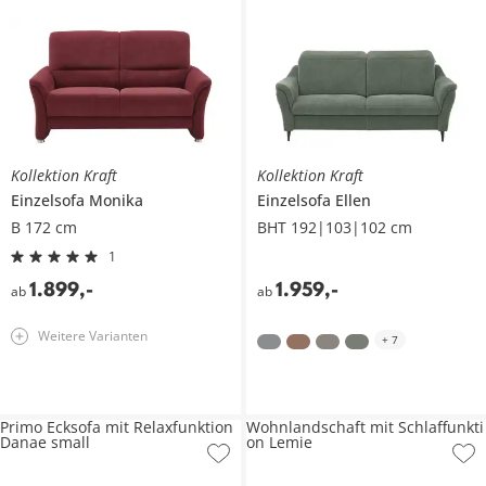
Kollektion Kraft
Kollektion Kraft
Einzelsofa
Monika
Einzelsofa
Ellen
B 172 cm
BHT 192|103|102 cm
1
1.899
,
-
1.959
,
-
ab
ab
Weitere Varianten
+
7
Primo Ecksofa mit Relaxfunktion
Wohnlandschaft mit Schlaffunkti
Danae small
on Lemie