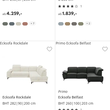
1
4.259
,
-
1.839
,
-
ab
ab
+
7
+
2
Ecksofa Rockdale
Primo Ecksofa Belfast
Primo
Ecksofa
Rockdale
Ecksofa
Belfast
BHT 282|90|200 cm
BHT 260|100|203 cm
1