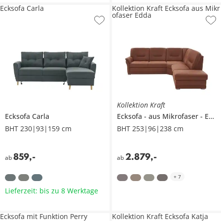
Ecksofa Carla
Kollektion Kraft Ecksofa aus Mikr
ofaser Edda
Kollektion Kraft
Ecksofa
Carla
Ecksofa
aus Mikrofaser
Edda
BHT 230|93|159 cm
BHT 253|96|238 cm
859
,
-
2.879
,
-
ab
ab
+
7
Lieferzeit: bis zu 8 Werktage
Ecksofa mit Funktion Perry
Kollektion Kraft Ecksofa Katja