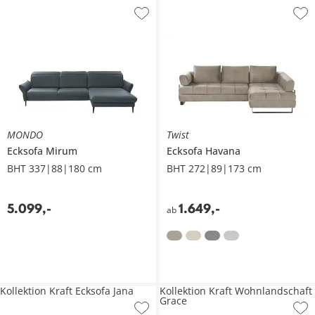
MONDO
Twist
Ecksofa
Mirum
Ecksofa
Havana
BHT 337|88|180 cm
BHT 272|89|173 cm
5.099
,
-
1.649
,
-
ab
Kollektion Kraft Ecksofa Jana
Kollektion Kraft Wohnlandschaft
Grace