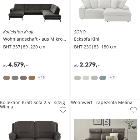
Kollektion Kraft
SOHO
Wohnlandschaft
aus Mikrofaser
Ecksofa
Grace
Kini
BHT 337|89|220 cm
BHT 230|83|180 cm
4.579
,
-
2.279
,
-
ab
ab
+
16
+
7
Kollektion Kraft Sofa 2,5 - sitzig
Wohnwert Trapezsofa Melina
Wilma