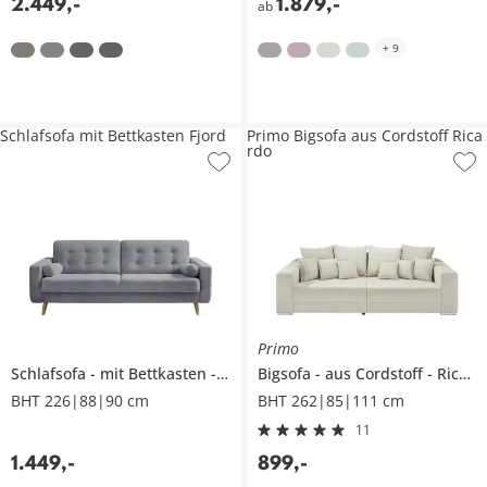
2.449
,
-
1.879
,
-
ab
+
9
Schlafsofa mit Bettkasten Fjord
Primo Bigsofa aus Cordstoff Rica
rdo
Primo
Schlafsofa
mit Bettkasten
Fjord
Bigsofa
aus Cordstoff
Ricardo
BHT 226|88|90 cm
BHT 262|85|111 cm
11
1.449
,
-
899
,
-