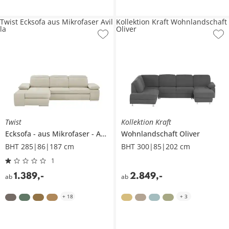
Twist Ecksofa aus Mikrofaser Avil
Kollektion Kraft Wohnlandschaft
la
Oliver
Twist
Kollektion Kraft
Ecksofa
aus Mikrofaser
Avilla
Wohnlandschaft
Oliver
BHT 285|86|187 cm
BHT 300|85|202 cm
1
1.389
,
-
2.849
,
-
ab
ab
+
18
+
3