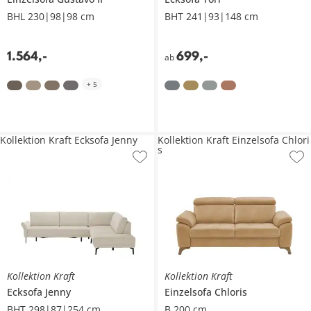
BHL 230|98|98 cm
BHT 241|93|148 cm
1.564
,
-
699
,
-
ab
+
5
Kollektion Kraft Ecksofa Jenny
Kollektion Kraft Einzelsofa Chlori
s
Kollektion Kraft
Kollektion Kraft
Ecksofa
Jenny
Einzelsofa
Chloris
BHT 298|87|254 cm
B 200 cm