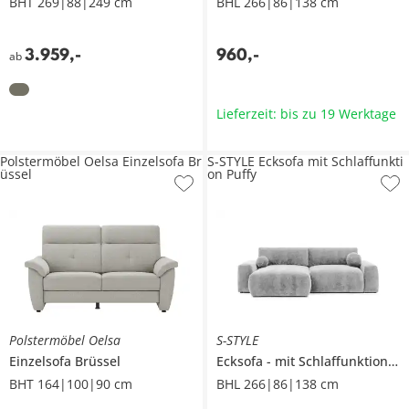
BHT 269|88|249 cm
BHL 266|86|138 cm
3.959
,
-
960
,
-
ab
Lieferzeit: bis zu 19 Werktage
Polstermöbel Oelsa Einzelsofa Br
S-STYLE Ecksofa mit Schlaffunkti
üssel
on Puffy
Polstermöbel Oelsa
S-STYLE
Einzelsofa
Brüssel
Ecksofa
mit Schlaffunktion
P
BHT 164|100|90 cm
BHL 266|86|138 cm