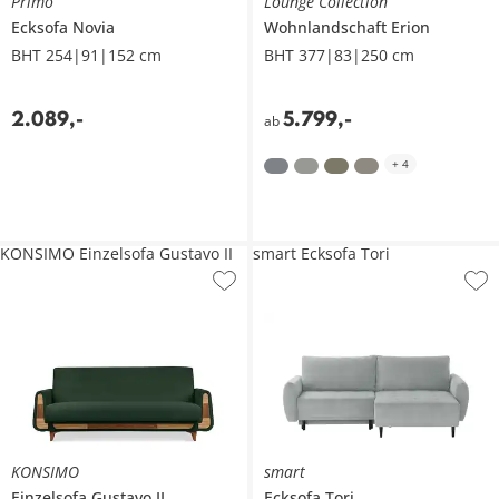
Primo
Lounge Collection
Ecksofa
Novia
Wohnlandschaft
Erion
BHT 254|91|152 cm
BHT 377|83|250 cm
2.089
,
-
5.799
,
-
ab
+
4
KONSIMO Einzelsofa Gustavo II
smart Ecksofa Tori
KONSIMO
smart
Einzelsofa
Gustavo II
Ecksofa
Tori