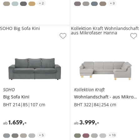
+
2
+
3
SOHO Big Sofa Kini
Kollektion Kraft Wohnlandschaft
aus Mikrofaser Hanna
SOHO
Kollektion Kraft
Big Sofa
Kini
Wohnlandschaft
aus Mikrofaser
BHT 214|85|107 cm
BHT 322|84|254 cm
1.659
,
-
3.999
,
-
ab
ab
+
5
+
10