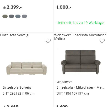
2.399
,
-
1.000
,
-
ab
Lieferzeit: bis zu 19 Werktage
Einzelsofa Solveig
Wohnwert Einzelsofa Mikrofaser
Melina
Wohnwert
Einzelsofa
Solveig
Einzelsofa
Mikrofaser
Melina
BHT 292|82|106 cm
BHT 186|107|97 cm
3.669
,
-
1.699
,
-