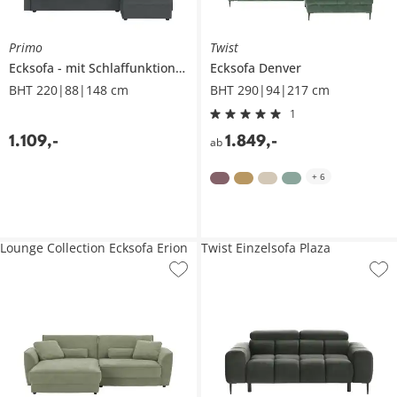
Primo
Twist
Ecksofa
mit Schlaffunktion
Mirage
Ecksofa
Denver
BHT 220|88|148 cm
BHT 290|94|217 cm
1
1.109
,
-
1.849
,
-
ab
+
6
Lounge Collection Ecksofa Erion
Twist Einzelsofa Plaza