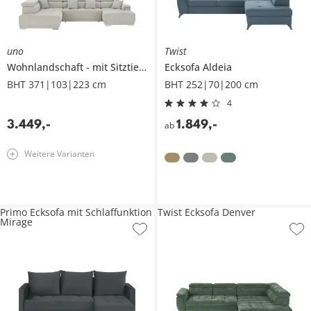
uno
Twist
Wohnlandschaft
mit Sitztiefenverstellung
Ecksofa
Aldeia
Fondi
BHT 371|103|223 cm
BHT 252|70|200 cm
4
3.449
,
-
1.849
,
-
ab
Weitere Varianten
Primo Ecksofa mit Schlaffunktion
Twist Ecksofa Denver
Mirage