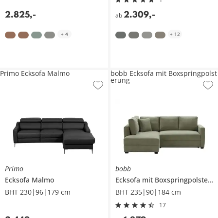
2.825
,
-
2.309
,
-
ab
+
4
+
12
Primo Ecksofa Malmo
bobb Ecksofa mit Boxspringpolst
erung
Primo
bobb
Ecksofa
Malmo
Ecksofa mit Boxspringpolsterung
BHT 230|96|179 cm
BHT 235|90|184 cm
17