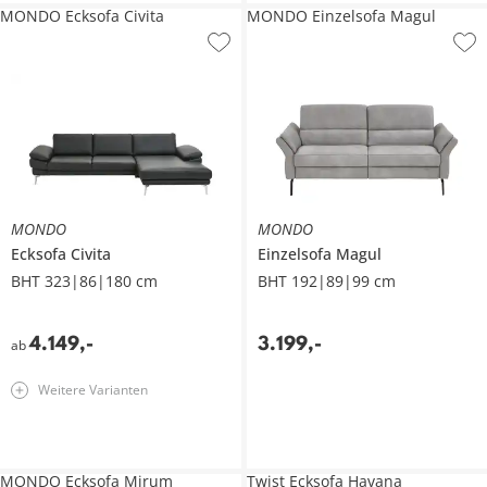
MONDO Ecksofa Civita
MONDO Einzelsofa Magul
MONDO
MONDO
Ecksofa
Civita
Einzelsofa
Magul
BHT 323|86|180 cm
BHT 192|89|99 cm
4.149
,
-
3.199
,
-
ab
Weitere Varianten
MONDO Ecksofa Mirum
Twist Ecksofa Havana