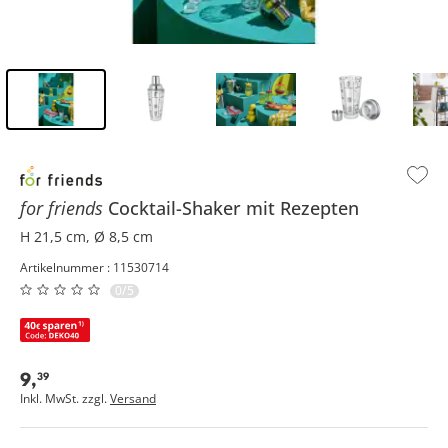
Inhalt der Seitenleiste überspringen - Zum Seitenende
for friends
Cocktail-Shaker mit Rezepten
H 21,5 cm, Ø 8,5 cm
Artikelnummer : 11530714
0/5
9
,
39
Inkl. MwSt. zzgl.
Versand