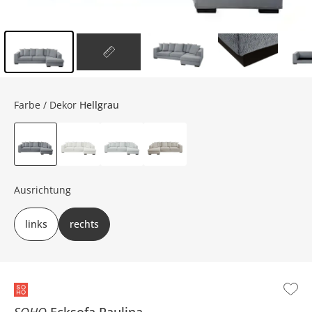
Inhalt der Seitenleiste überspringen - Zum Seitenende
Farbe / Dekor
Hellgrau
Ausrichtung
links
rechts
SOHO
Ecksofa
Paulina