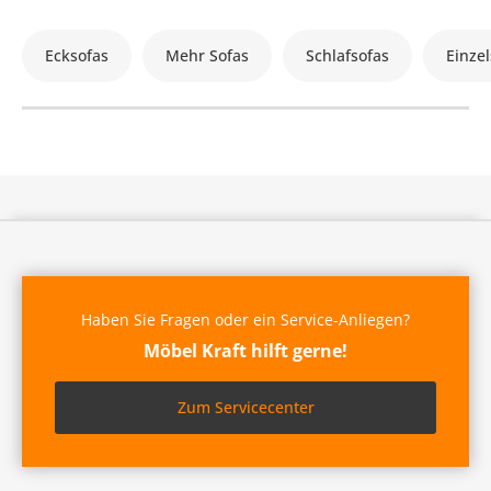
Ecksofas
Mehr Sofas
Schlafsofas
Einzel
Haben Sie Fragen oder ein Service-Anliegen?
Möbel Kraft hilft gerne!
Zum Servicecenter