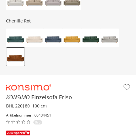
Chenille
Rot
KONSIMO
Einzelsofa
Eriso
BHL 220|80|100 cm
Artikelnummer : 60404451
0/5